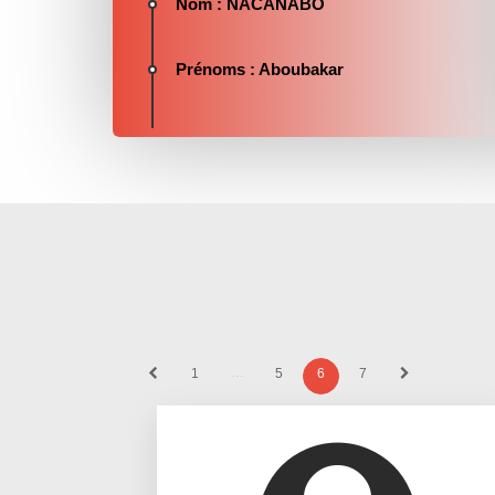
Nom : NACANABO
Prénoms :
Aboubakar
…
1
5
6
7