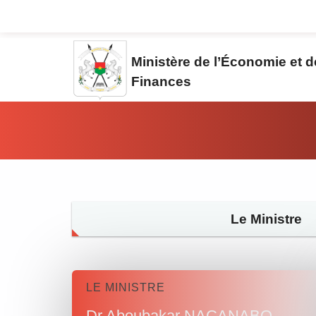
Aller au contenu principal
Ministère de l’Économie et 
Finances
Vous êtes ici:
Le Ministre
LE MINISTRE
Dr Aboubakar NACANABO