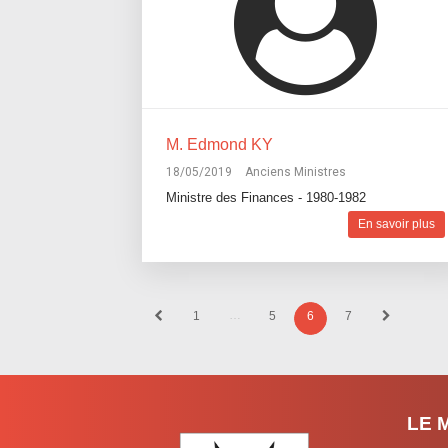
M. Edmond KY
18/05/2019
Anciens Ministres
Ministre des Finances - 1980-1982
En savoir plus
…
1
5
6
7
LE 