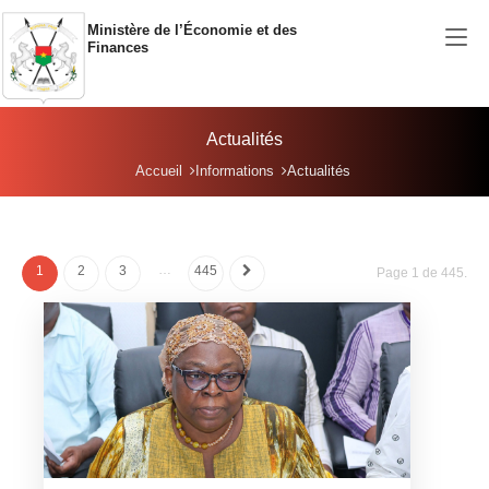
Aller au contenu principal
Ministère de l’Économie et des
Finances
Actualités
Vous êtes ici:
Accueil
Informations
Actualités
…
1
2
3
445
Page 1 de 445.