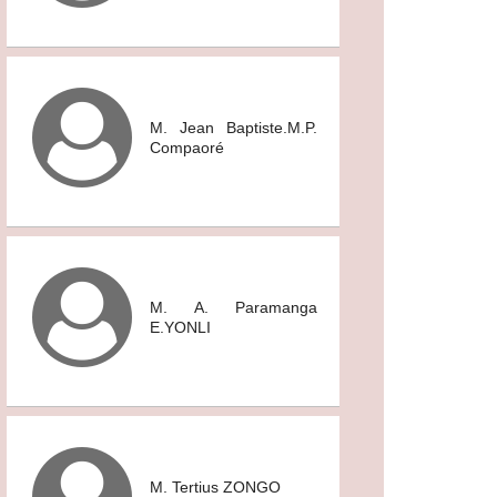
M. Jean Baptiste.M.P.
Compaoré
M. A. Paramanga
E.YONLI
M. Tertius ZONGO