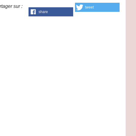
tager sur :
tweet
share