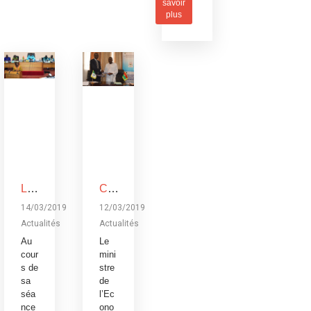
savoir
plus
Loi de Finances rectificative de la loi de Finances pour l’exécution du budget 2018: Un réajustement pour tenir compte du contexte difficile
Coopération Burkina Faso-Banque africaine de développement: La Banque africaine de développement accorde trois
14/03/2019
12/03/2019
Actualités
Actualités
Au
Le
cour
mini
s de
stre
sa
de
séa
l’Ec
nce
ono