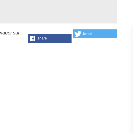
tager sur :
tweet
share