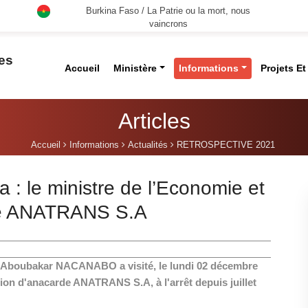
Burkina Faso / La Patrie ou la mort, nous
vaincrons
des
Accueil
Ministère
Informations
Projets E
Articles
Accueil
Informations
Actualités
RETROSPECTIVE 2021
a : le ministre de l’Economie et
ine ANATRANS S.A
Dr Aboubakar NACANABO a visité, le lundi 02 décembre
ion d'anacarde ANATRANS S.A, à l'arrêt depuis juillet