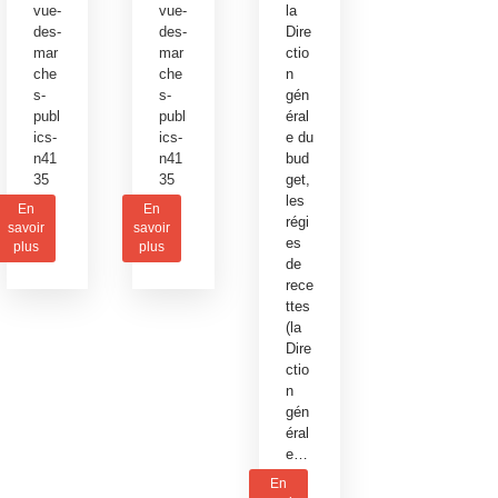
vue-
vue-
la
des-
des-
Dire
mar
mar
ctio
che
che
n
s-
s-
gén
publ
publ
éral
ics-
ics-
e du
n41
n41
bud
35
35
get,
les
En
En
régi
savoir
savoir
es
plus
plus
de
rece
ttes
(la
Dire
ctio
n
gén
éral
e…
En