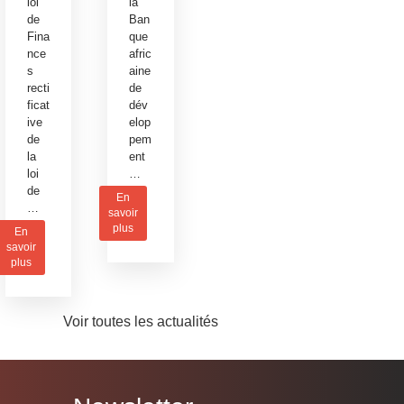
loi
la
de
Ban
Fina
que
nce
afric
s
aine
recti
de
ficat
dév
ive
elop
de
pem
la
ent
loi
…
de
En
…
savoir
plus
En
savoir
plus
Voir toutes les actualités