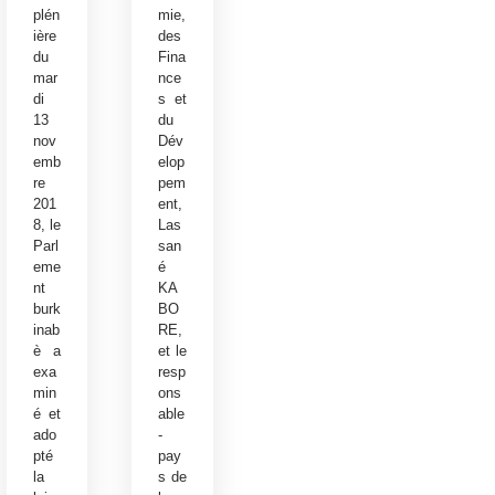
plén
mie,
ière
des
du
Fina
mar
nce
di
s et
13
du
nov
Dév
emb
elop
re
pem
201
ent,
8, le
Las
Parl
san
eme
é
nt
KA
burk
BO
inab
RE,
è a
et le
exa
resp
min
ons
é et
able
ado
-
pté
pay
la
s de