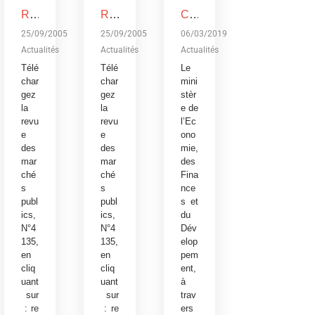
REVUE DES MARCHES PUBLICS, N°4135
REVUE DES MARCHES PUBLICS, N°4135
Conférence publique sur le budget de l’Etat, exercice 2019: Devoir de transparence vis-à-vis des citoyens burkinabè
25/09/2005
25/09/2005
06/03/2019
Actualités
Actualités
Actualités
Télé
Télé
Le
char
char
mini
gez
gez
stèr
la
la
e de
revu
revu
l’Ec
e
e
ono
des
des
mie,
mar
mar
des
ché
ché
Fina
s
s
nce
publ
publ
s et
ics,
ics,
du
N°4
N°4
Dév
135,
135,
elop
en
en
pem
cliq
cliq
ent,
uant
uant
à
sur
sur
trav
:
re
:
re
ers