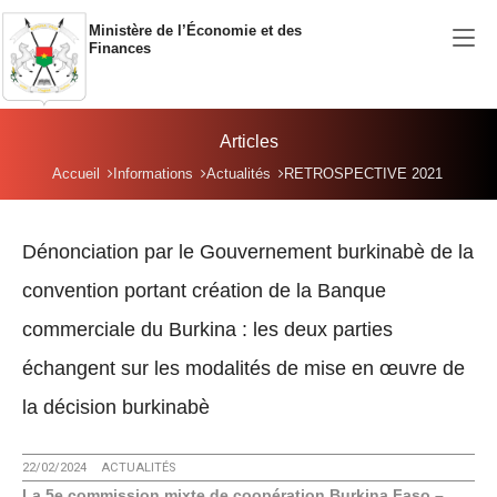
Aller au contenu principal
Ministère de l’Économie et des
Finances
Articles
Vous êtes ici:
Accueil
Informations
Actualités
RETROSPECTIVE 2021
Dénonciation par le Gouvernement burkinabè de la
convention portant création de la Banque
commerciale du Burkina : les deux parties
échangent sur les modalités de mise en œuvre de
la décision burkinabè
22/02/2024
ACTUALITÉS
La 5e commission mixte de coopération Burkina Faso –