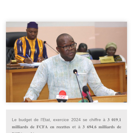
Le budget de l’Etat, exercice 2024 se chiffre à 𝟑 𝟎𝟏𝟗,𝟏
𝐦𝐢𝐥𝐥𝐢𝐚𝐫𝐝𝐬 𝐝𝐞 𝐅𝐂𝐅𝐀 𝐞𝐧 𝐫𝐞𝐜𝐞𝐭𝐭𝐞𝐬 et à 𝟑 𝟔𝟗𝟒,𝟔 𝐦𝐢𝐥𝐥𝐢𝐚𝐫𝐝𝐬 𝐝𝐞