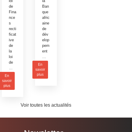
loi
la
de
Ban
Fina
que
nce
afric
s
aine
recti
de
ficat
dév
ive
elop
de
pem
la
ent
loi
…
de
En
…
savoir
plus
En
savoir
plus
Voir toutes les actualités