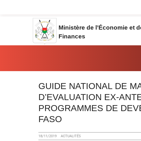
Aller au contenu principal
Ministère de l’Économie et 
Finances
Vous êtes ici:
GUIDE NATIONAL DE M
D’EVALUATION EX-ANT
PROGRAMMES DE DEVE
FASO
18/11/2019
ACTUALITÉS