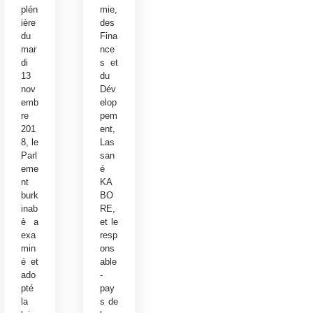
plén
mie,
ière
des
du
Fina
mar
nce
di
s et
13
du
nov
Dév
emb
elop
re
pem
201
ent,
8, le
Las
Parl
san
eme
é
nt
KA
burk
BO
inab
RE,
è a
et le
exa
resp
min
ons
é et
able
ado
-
pté
pay
la
s de