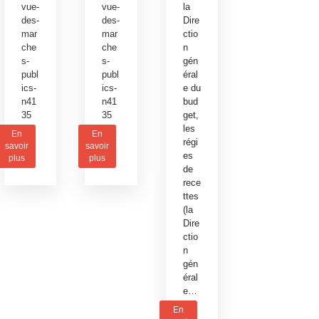
vue-
vue-
la
des-
des-
Dire
mar
mar
ctio
che
che
n
s-
s-
gén
publ
publ
éral
ics-
ics-
e du
n41
n41
bud
35
35
get,
les
En
En
régi
savoir
savoir
es
plus
plus
de
rece
ttes
(la
Dire
ctio
n
gén
éral
e…
En