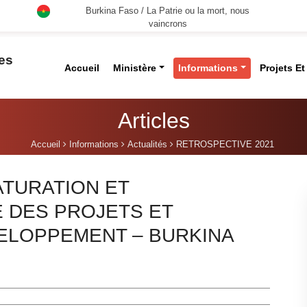
Burkina Faso / La Patrie ou la mort, nous
vaincrons
des
Accueil
Ministère
Informations
Projets E
Articles
Accueil
Informations
Actualités
RETROSPECTIVE 2021
ATURATION ET
E DES PROJETS ET
LOPPEMENT – BURKINA