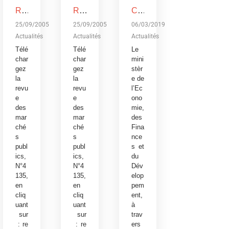
REVUE DES MARCHES PUBLICS, N°4135
REVUE DES MARCHES PUBLICS, N°4135
Conférence publique sur le budget de l’Etat, exercice 2019: Devoir de transparence vis-à-vis des citoyens burkinabè
25/09/2005
25/09/2005
06/03/2019
Actualités
Actualités
Actualités
Télé
Télé
Le
char
char
mini
gez
gez
stèr
la
la
e de
revu
revu
l’Ec
e
e
ono
des
des
mie,
mar
mar
des
ché
ché
Fina
s
s
nce
publ
publ
s et
ics,
ics,
du
N°4
N°4
Dév
135,
135,
elop
en
en
pem
cliq
cliq
ent,
uant
uant
à
sur
sur
trav
:
re
:
re
ers