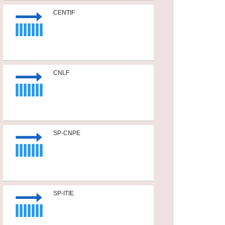
CENTIF
CNLF
SP-CNPE
SP-ITIE