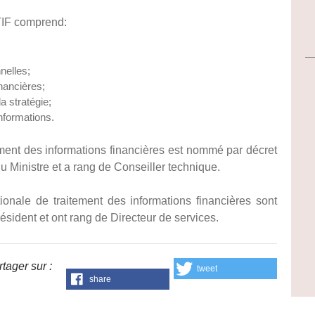
NTIF comprend:
nelles;
nancières;
 stratégie;
informations.
ement des informations financières est nommé par décret
du Ministre et a rang de Conseiller technique.
onale de traitement des informations financières sont
ident et ont rang de Directeur de services.
tager sur :
tweet
share