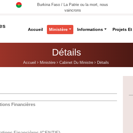
Burkina Faso / La Patrie ou la mort, nous
vaincrons
des
Accueil
Ministère
Informations
Projets E
Détails
Accueil
Ministère
Cabinet Du Ministre
Détails
tions Financières
mations Financières (CENTIF)