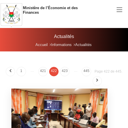
Aller au contenu principal
Ministère de l’Économie et des
Finances
Actualités
Vous êtes ici:
Accueil
Informations
Actualités
…
…
1
421
422
423
445
Page 422 de 445.