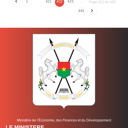
…
…
1
421
422
423
Page 422 de 445.
445
Ministère de l’Économie, des Finances et du Développement
LE MINISTERE