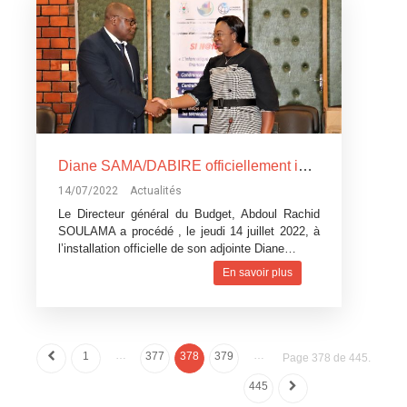
Diane SAMA/DABIRE officiellement installée dans ses fonctions de Directrice générale adjointe du Budget
14/07/2022
Actualités
Le Directeur général du Budget, Abdoul Rachid
SOULAMA a procédé , le jeudi 14 juillet 2022, à
l’installation officielle de son adjointe Diane…
En savoir plus
…
…
1
377
378
379
Page 378 de 445.
445