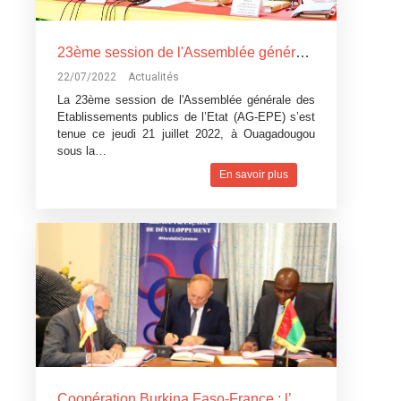
23ème session de l'Assemblée générale des Etablissements publics de l’Etat : le Premier ministre Albert OUEDRAOGO satisfait de la gestion des Etablissements publics de l’Etat au cours de l’année 2021
22/07/2022
Actualités
La 23ème session de l'Assemblée générale des
Etablissements publics de l’Etat (AG-EPE) s’est
tenue ce jeudi 21 juillet 2022, à Ouagadougou
sous la…
En savoir plus
Coopération Burkina Faso-France : l’Agence française de développement accorde plus de 9 milliards de FCFA au Gouvernement burkinabè pour le financement de 2 projets