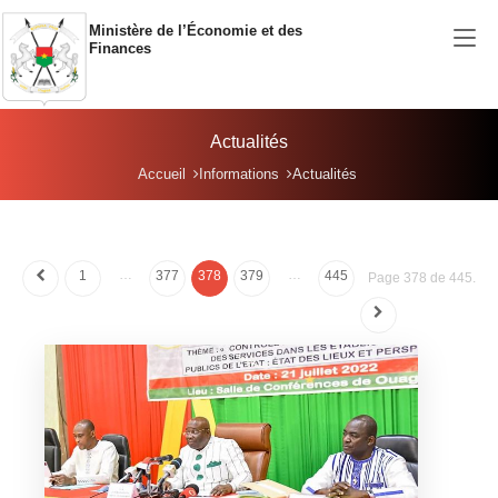
Aller au contenu principal
Ministère de l’Économie et des
Finances
Actualités
Vous êtes ici:
Accueil
Informations
Actualités
…
…
1
377
378
379
445
Page 378 de 445.