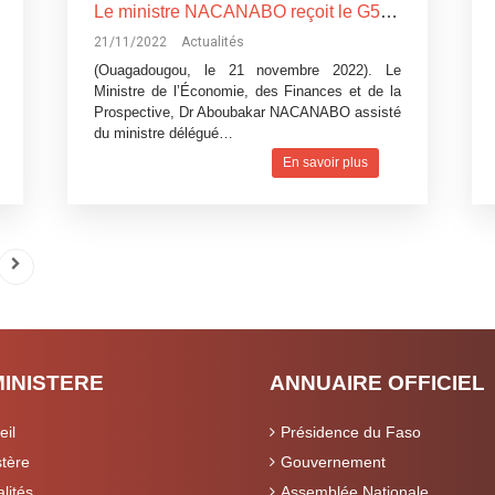
Le ministre NACANABO reçoit le G5 Sahel
21/11/2022
Actualités
(Ouagadougou, le 21 novembre 2022). Le
Ministre de l’Économie, des Finances et de la
Prospective, Dr Aboubakar NACANABO assisté
du ministre délégué…
En savoir plus
MINISTERE
ANNUAIRE OFFICIEL
eil
Présidence du Faso
stère
Gouvernement
lités
Assemblée Nationale