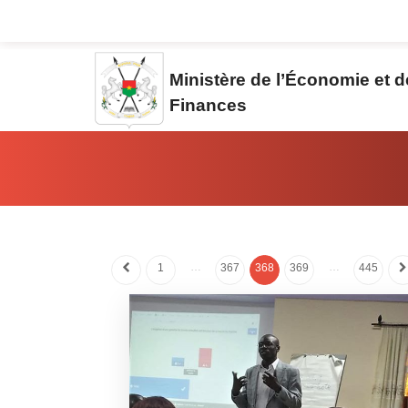
Aller au contenu principal
Ministère de l’Économie et 
Finances
Vous êtes ici:
…
…
1
367
368
369
445