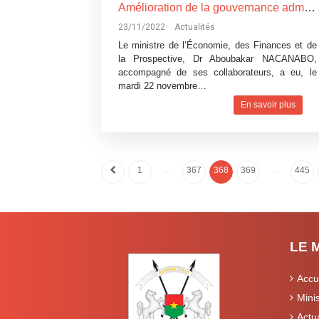
Amélioration de la gouvernance administrative : le ministre de l’Economie, des Finances et de la Prospective et le ministre en charge de la Fonction publique regardent dans la même direction
23/11/2022
Actualités
Le ministre de l’Économie, des Finances et de
la Prospective, Dr Aboubakar NACANABO,
accompagné de ses collaborateurs, a eu, le
mardi 22 novembre…
En savoir plus
…
…
1
367
368
369
445
LE 
Accu
Mini
Actua