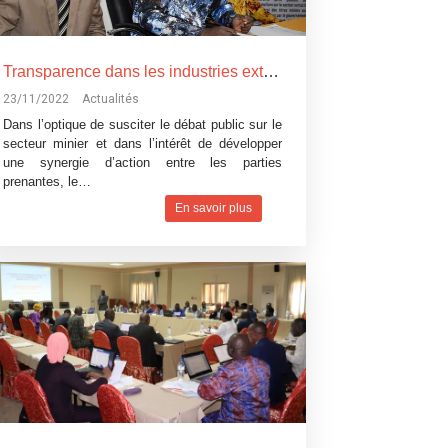
Transparence dans les industries extractives : les parties prenantes de l’ITIE Burkina se forment sur la chaîne de valeurs du secteur extractif
23/11/2022
Actualités
Dans l’optique de susciter le débat public sur le
secteur minier et dans l’intérêt de développer
une synergie d’action entre les parties
prenantes, le…
En savoir plus