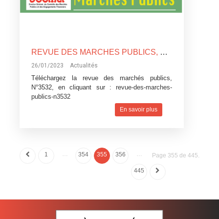
REVUE DES MARCHES PUBLICS, N°3532
26/01/2023
Actualités
Téléchargez la revue des marchés publics,
N°3532, en cliquant sur :
revue-des-marches-
publics-n3532
En savoir plus
…
…
1
354
355
356
Page 355 de 445.
445