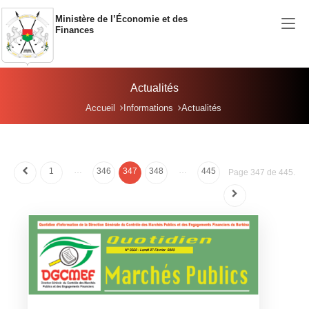
Aller au contenu principal
Ministère de l’Économie et des
Finances
Actualités
Vous êtes ici:
Accueil
Informations
Actualités
…
…
1
346
347
348
445
Page 347 de 445.