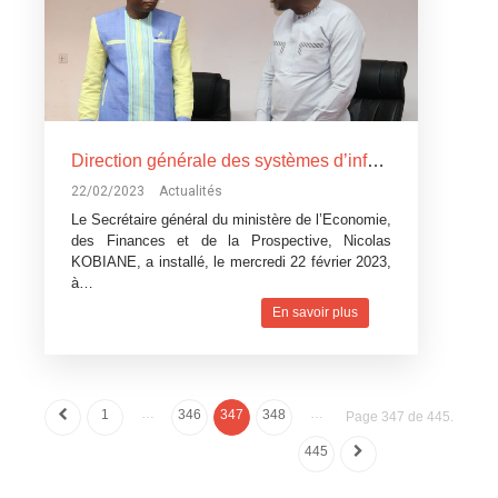
Direction générale des systèmes d’information : Lassané OUEDRAOGO prend les commandes
22/02/2023
Actualités
Le Secrétaire général du ministère de l’Economie,
des Finances et de la Prospective, Nicolas
KOBIANE, a installé, le mercredi 22 février 2023,
à…
En savoir plus
…
…
1
346
347
348
Page 347 de 445.
445