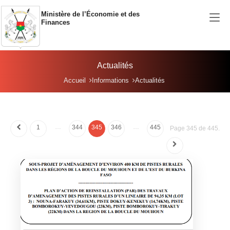
Aller au contenu principal
Ministère de l’Économie et des
Finances
Actualités
Vous êtes ici:
Accueil
Informations
Actualités
…
…
1
344
345
346
445
Page 345 de 445.