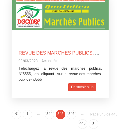
REVUE DES MARCHES PUBLICS, N°3566
03/03/2023
Actualités
Téléchargez la revue des marchés publics,
N°3566, en cliquant sur :
revue-des-marches-
publics-n3566
En savoir plus
…
…
1
344
345
346
Page 345 de 445.
445