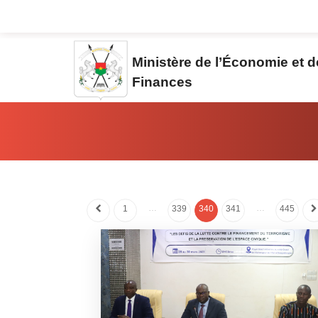
Aller au contenu principal
Ministère de l’Économie et 
Finances
Vous êtes ici:
…
…
1
339
340
341
445