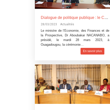
Dialogue de politique publique : le CIFOEB engagé pour l’appropriation du dispositif national de lutte contre le blanchiment des capitaux et le financement du terrorisme au Burkina Faso par les membres des organismes à but non lucratif
28/03/2023
Actualités
Le ministre de l’Economie, des Finances et de
la Prospective, Dr Aboubakar NACANABO, a
présidé, le mardi 28 mars 2023, à
Ouagadougou, la cérémonie…
En savoir plus