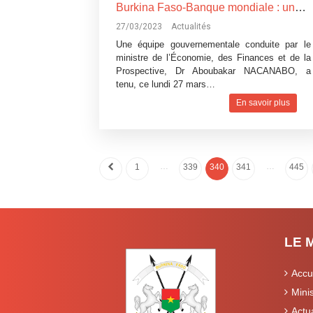
Burkina Faso-Banque mondiale : une séance de travail pour renforcer la coopération
27/03/2023
Actualités
Une équipe gouvernementale conduite par le
ministre de l’Économie, des Finances et de la
Prospective, Dr Aboubakar NACANABO, a
tenu, ce lundi 27 mars…
En savoir plus
…
…
1
339
340
341
445
LE 
Accu
Mini
Actua