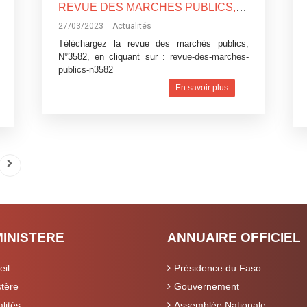
REVUE DES MARCHES PUBLICS, N°3582
27/03/2023
Actualités
Téléchargez la revue des marchés publics,
N°3582, en cliquant sur :
revue-des-marches-
publics-n3582
En savoir plus
MINISTERE
ANNUAIRE OFFICIEL
eil
Présidence du Faso
stère
Gouvernement
lités
Assemblée Nationale