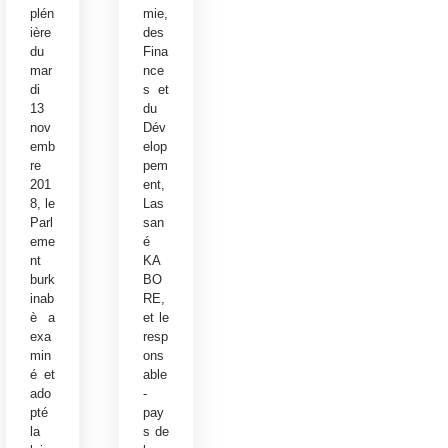
plén
mie,
ière
des
du
Fina
mar
nce
di
s et
13
du
nov
Dév
emb
elop
re
pem
201
ent,
8, le
Las
Parl
san
eme
é
nt
KA
burk
BO
inab
RE,
è a
et le
exa
resp
min
ons
é et
able
ado
-
pté
pay
la
s de