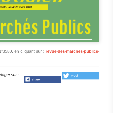
°3580, en cliquant sur :
revue-des-marches-publics-
tager sur :
tweet
share