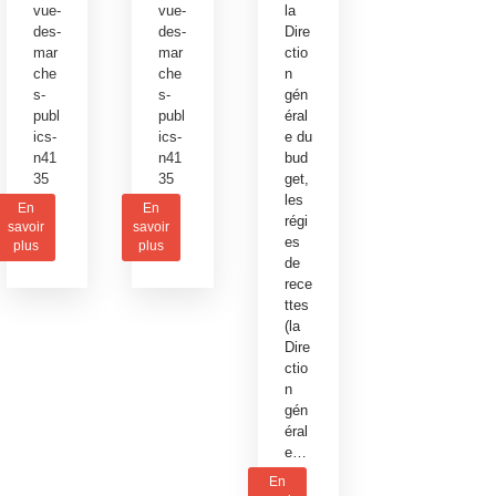
vue-
vue-
la
des-
des-
Dire
mar
mar
ctio
che
che
n
s-
s-
gén
publ
publ
éral
ics-
ics-
e du
n41
n41
bud
35
35
get,
les
En
En
régi
savoir
savoir
es
plus
plus
de
rece
ttes
(la
Dire
ctio
n
gén
éral
e…
En