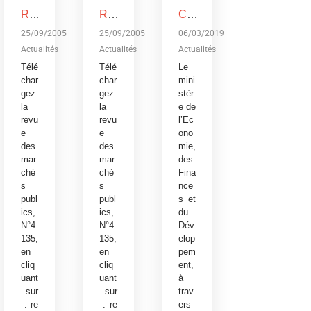
REVUE DES MARCHES PUBLICS, N°4135
REVUE DES MARCHES PUBLICS, N°4135
Conférence publique sur le budget de l’Etat, exercice 2019: Devoir de transparence vis-à-vis des citoyens burkinabè
25/09/2005
25/09/2005
06/03/2019
Actualités
Actualités
Actualités
Télé
Télé
Le
char
char
mini
gez
gez
stèr
la
la
e de
revu
revu
l’Ec
e
e
ono
des
des
mie,
mar
mar
des
ché
ché
Fina
s
s
nce
publ
publ
s et
ics,
ics,
du
N°4
N°4
Dév
135,
135,
elop
en
en
pem
cliq
cliq
ent,
uant
uant
à
sur
sur
trav
:
re
:
re
ers