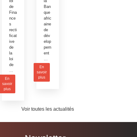
loi
la
de
Ban
Fina
que
nce
afric
s
aine
recti
de
ficat
dév
ive
elop
de
pem
la
ent
loi
…
de
En
…
savoir
plus
En
savoir
plus
Voir toutes les actualités