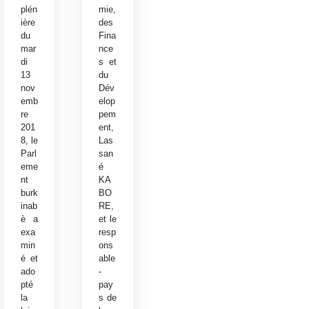
plén
mie,
ière
des
du
Fina
mar
nce
di
s et
13
du
nov
Dév
emb
elop
re
pem
201
ent,
8, le
Las
Parl
san
eme
é
nt
KA
burk
BO
inab
RE,
è a
et le
exa
resp
min
ons
é et
able
ado
-
pté
pay
la
s de