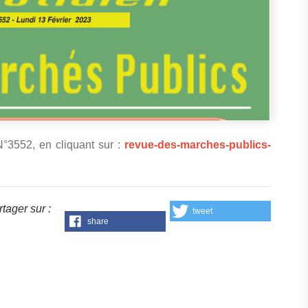
°3552, en cliquant sur :
revue-des-marches-publics-
tager sur :
tweet
share