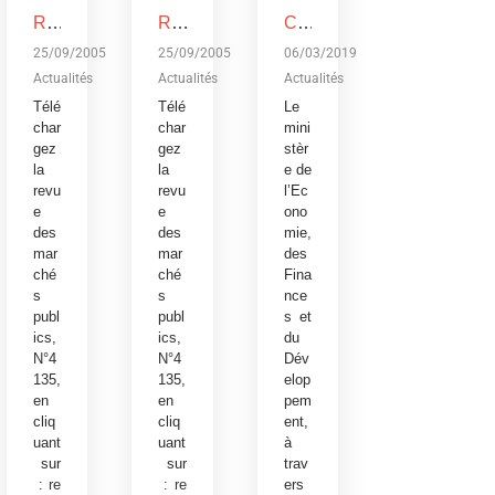
REVUE DES MARCHES PUBLICS, N°4135
REVUE DES MARCHES PUBLICS, N°4135
Conférence publique sur le budget de l’Etat, exercice 2019: Devoir de transparence vis-à-vis des citoyens burkinabè
25/09/2005
25/09/2005
06/03/2019
Actualités
Actualités
Actualités
Télé
Télé
Le
char
char
mini
gez
gez
stèr
la
la
e de
revu
revu
l’Ec
e
e
ono
des
des
mie,
mar
mar
des
ché
ché
Fina
s
s
nce
publ
publ
s et
ics,
ics,
du
N°4
N°4
Dév
135,
135,
elop
en
en
pem
cliq
cliq
ent,
uant
uant
à
sur
sur
trav
:
re
:
re
ers