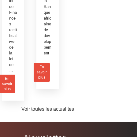
loi
la
de
Ban
Fina
que
nce
afric
s
aine
recti
de
ficat
dév
ive
elop
de
pem
la
ent
loi
…
de
En
…
savoir
plus
En
savoir
plus
Voir toutes les actualités