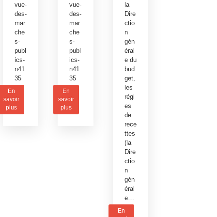
vue-
vue-
la
des-
des-
Dire
mar
mar
ctio
che
che
n
s-
s-
gén
publ
publ
éral
ics-
ics-
e du
n41
n41
bud
35
35
get,
les
En
En
régi
savoir
savoir
es
plus
plus
de
rece
ttes
(la
Dire
ctio
n
gén
éral
e…
En