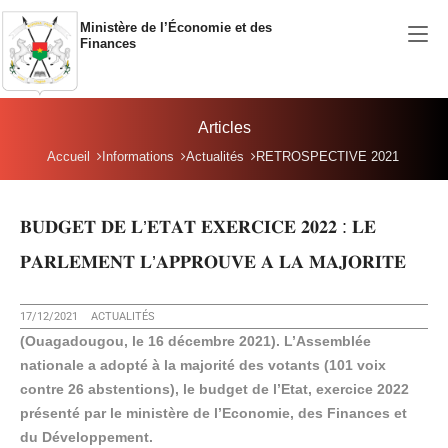
Aller au contenu principal
Ministère de l’Économie et des
Finances
Articles
Vous êtes ici:
Accueil
Informations
Actualités
RETROSPECTIVE 2021
𝐁𝐔𝐃𝐆𝐄𝐓 𝐃𝐄 𝐋’𝐄𝐓𝐀𝐓 𝐄𝐗𝐄𝐑𝐂𝐈𝐂𝐄 𝟐𝟎𝟐𝟐 : 𝐋𝐄
𝐏𝐀𝐑𝐋𝐄𝐌𝐄𝐍𝐓 𝐋’𝐀𝐏𝐏𝐑𝐎𝐔𝐕𝐄 𝐀 𝐋𝐀 𝐌𝐀𝐉𝐎𝐑𝐈𝐓𝐄
17/12/2021
ACTUALITÉS
(Ouagadougou, le 16 décembre 2021). L’Assemblée
nationale a adopté à la majorité des votants (101 voix
contre 26 abstentions), le budget de l’Etat, exercice 2022
présenté par le ministère de l’Economie, des Finances et
du Développement.