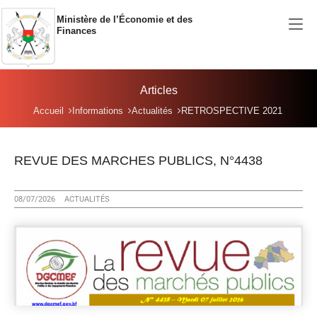
Aller au contenu principal
Ministère de l’Économie et des
Finances
Articles
Vous êtes ici:
Accueil
Informations
Actualités
RETROSPECTIVE 2021
REVUE DES MARCHES PUBLICS, N°4438
08/07/2026
ACTUALITÉS