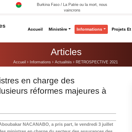
Burkina Faso / La Patrie ou la mort, nous
vaincrons
des
Accueil
Ministère
Informations
Projets E
Articles
Accueil
Informations
Actualités
RETROSPECTIVE 2021
istres en charge des
usieurs réformes majeures à
 Aboubakar NACANABO, a pris part, le vendredi 3 juillet
des ministres en charge du secteur des assurances des