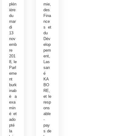
plén
mie,
ière
des
du
Fina
mar
nce
di
s et
13
du
nov
Dév
emb
elop
re
pem
201
ent,
8, le
Las
Parl
san
eme
é
nt
KA
burk
BO
inab
RE,
è a
et le
exa
resp
min
ons
é et
able
ado
-
pté
pay
la
s de