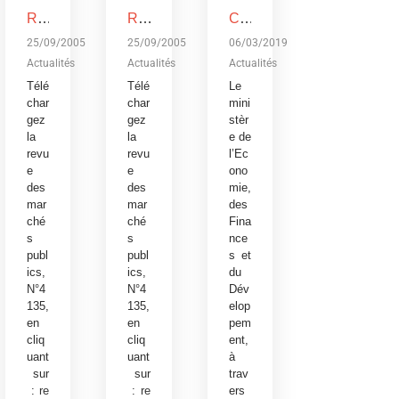
REVUE DES MARCHES PUBLICS, N°4135
REVUE DES MARCHES PUBLICS, N°4135
Conférence publique sur le budget de l’Etat, exercice 2019: Devoir de transparence vis-à-vis des citoyens burkinabè
25/09/2005
25/09/2005
06/03/2019
Actualités
Actualités
Actualités
Télé
Télé
Le
char
char
mini
gez
gez
stèr
la
la
e de
revu
revu
l’Ec
e
e
ono
des
des
mie,
mar
mar
des
ché
ché
Fina
s
s
nce
publ
publ
s et
ics,
ics,
du
N°4
N°4
Dév
135,
135,
elop
en
en
pem
cliq
cliq
ent,
uant
uant
à
sur
sur
trav
:
re
:
re
ers