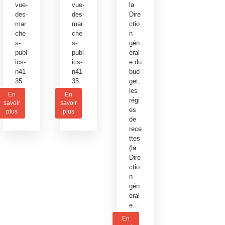
vue-
vue-
la
des-
des-
Dire
mar
mar
ctio
che
che
n
s-
s-
gén
publ
publ
éral
ics-
ics-
e du
n41
n41
bud
35
35
get,
les
En
En
régi
savoir
savoir
es
plus
plus
de
rece
ttes
(la
Dire
ctio
n
gén
éral
e…
En