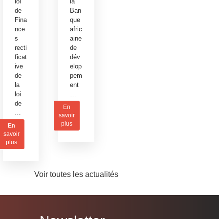
loi
la
de
Ban
Fina
que
nce
afric
s
aine
recti
de
ficat
dév
ive
elop
de
pem
la
ent
loi
…
de
En
…
savoir
plus
En
savoir
plus
Voir toutes les actualités