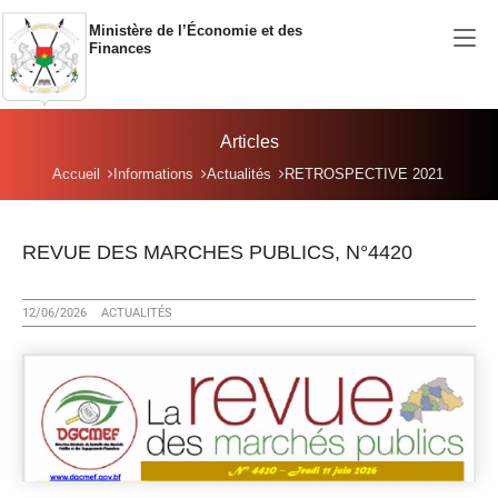
Aller au contenu principal
Ministère de l’Économie et des
Finances
Articles
Vous êtes ici:
Accueil
Informations
Actualités
RETROSPECTIVE 2021
REVUE DES MARCHES PUBLICS, N°4420
12/06/2026
ACTUALITÉS