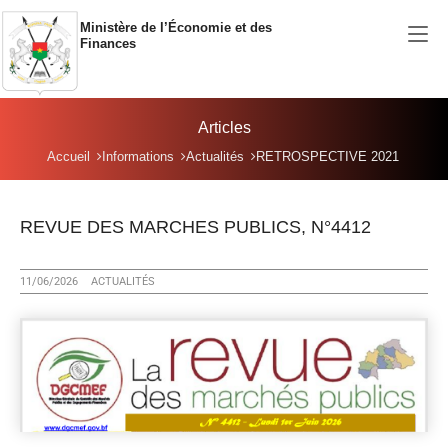
Aller au contenu principal
Ministère de l’Économie et des
Finances
Articles
Vous êtes ici:
Accueil
Informations
Actualités
RETROSPECTIVE 2021
REVUE DES MARCHES PUBLICS, N°4412
11/06/2026
ACTUALITÉS