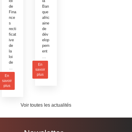
loi
la
de
Ban
Fina
que
nce
afric
s
aine
recti
de
ficat
dév
ive
elop
de
pem
la
ent
loi
…
de
En
…
savoir
plus
En
savoir
plus
Voir toutes les actualités