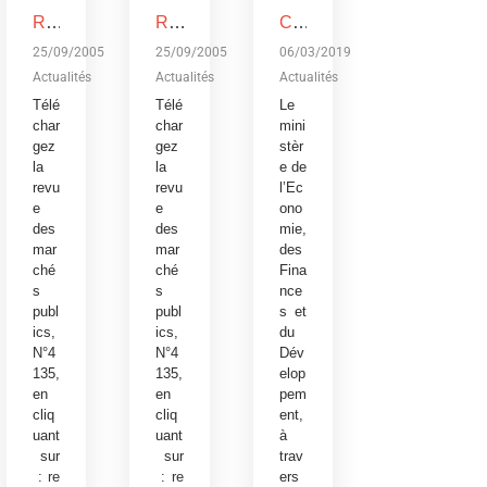
REVUE DES MARCHES PUBLICS, N°4135
REVUE DES MARCHES PUBLICS, N°4135
Conférence publique sur le budget de l’Etat, exercice 2019: Devoir de transparence vis-à-vis des citoyens burkinabè
25/09/2005
25/09/2005
06/03/2019
Actualités
Actualités
Actualités
Télé
Télé
Le
char
char
mini
gez
gez
stèr
la
la
e de
revu
revu
l’Ec
e
e
ono
des
des
mie,
mar
mar
des
ché
ché
Fina
s
s
nce
publ
publ
s et
ics,
ics,
du
N°4
N°4
Dév
135,
135,
elop
en
en
pem
cliq
cliq
ent,
uant
uant
à
sur
sur
trav
:
re
:
re
ers