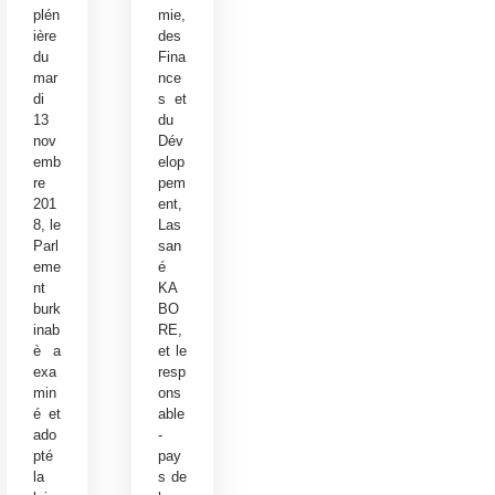
plén
mie,
ière
des
du
Fina
mar
nce
di
s et
13
du
nov
Dév
emb
elop
re
pem
201
ent,
8, le
Las
Parl
san
eme
é
nt
KA
burk
BO
inab
RE,
è a
et le
exa
resp
min
ons
é et
able
ado
-
pté
pay
la
s de