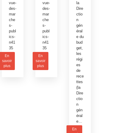
vue-
vue-
la
des-
des-
Dire
mar
mar
ctio
che
che
n
s-
s-
gén
publ
publ
éral
ics-
ics-
e du
n41
n41
bud
35
35
get,
les
En
En
régi
savoir
savoir
es
plus
plus
de
rece
ttes
(la
Dire
ctio
n
gén
éral
e…
En