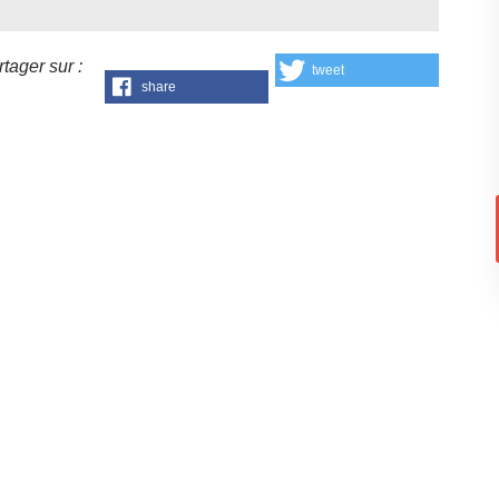
tager sur :
tweet
share