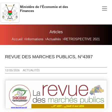
Aller au contenu principal
Ministère de l’Économie et des
Finances
Articles
Vous êtes ici:
Accueil
Informations
Actualités
RETROSPECTIVE 2021
REVUE DES MARCHES PUBLICS, N°4397
12/05/2026
ACTUALITÉS