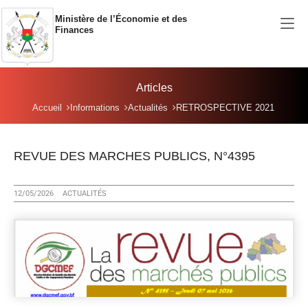
Aller au contenu principal
Ministère de l’Économie et des
Finances
Articles
Vous êtes ici:
Accueil
Informations
Actualités
RETROSPECTIVE 2021
REVUE DES MARCHES PUBLICS, N°4395
12/05/2026
ACTUALITÉS