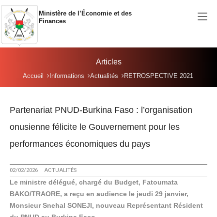
Aller au contenu principal
Ministère de l’Économie et des
Finances
Articles
Vous êtes ici:
Accueil
Informations
Actualités
RETROSPECTIVE 2021
Partenariat PNUD-Burkina Faso : l’organisation
onusienne félicite le Gouvernement pour les
performances économiques du pays
02/02/2026
ACTUALITÉS
Le ministre délégué, chargé du Budget, Fatoumata
BAKO/TRAORE, a reçu en audience le jeudi 29 janvier,
Monsieur Snehal SONEJI, nouveau Représentant Résident