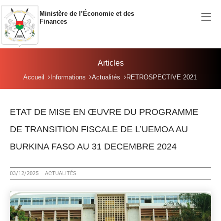
Aller au contenu principal
Ministère de l’Économie et des
Finances
Articles
Vous êtes ici:
Accueil
Informations
Actualités
RETROSPECTIVE 2021
ETAT DE MISE EN ŒUVRE DU PROGRAMME
DE TRANSITION FISCALE DE L’UEMOA AU
BURKINA FASO AU 31 DECEMBRE 2024
03/12/2025
ACTUALITÉS