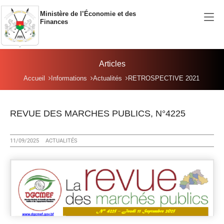
Aller au contenu principal
Ministère de l’Économie et des
Finances
Articles
Vous êtes ici:
Accueil
Informations
Actualités
RETROSPECTIVE 2021
REVUE DES MARCHES PUBLICS, N°4225
11/09/2025
ACTUALITÉS